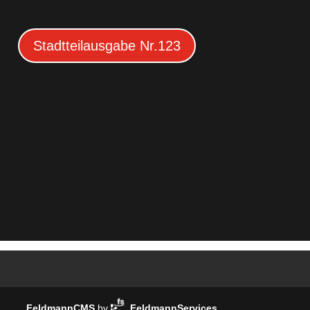
Stadtteilausgabe Nr.123
FeldmannCMS
by
FeldmannServices